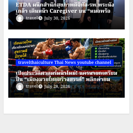
ETDA ผนึกสำนักสุขภาพดิจิทัล-รพ.พระนั่ง
เกล้า เดินหน้า Caregiver บน “หมอพร้อม”
ใช้ Digital ID รองรับการดูแลสุขภาพแทน
travel
July 30, 2026
กันอย่างมั่นใจ
travelthaiculture Thai News youtube channel
เปิดประวัติศาสตร์หน้าใหม่! นครนายกเตรียม
ปั้น “เมืองมวยไทยสร้างสรรค์” พลิกค่ายมวย
เกียรติสาริกาสู่ศูนย์เรียนรู้ระดับนานาชาติ
travel
July 28, 2026
ดัน Soft Power ไทยสู่เวทีโลก