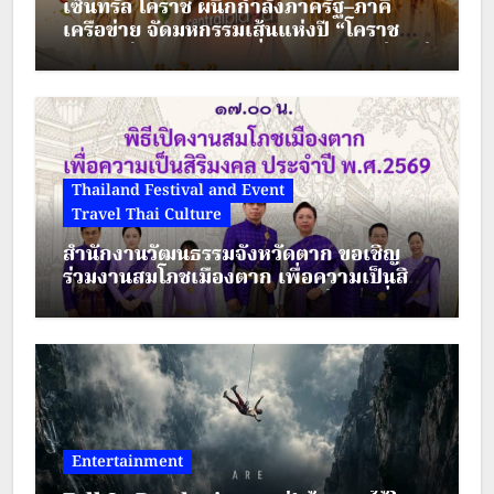
เซ็นทรัล โคราช ผนึกกำลังภาครัฐ–ภาคี
เครือข่าย จัดมหกรรมเส้นแห่งปี “โคราช
เมืองมีเส้น” ดัน “ผัดหมี่ดัง–ขนมจีนแซ่บ” สู่
Soft Power เมืองย่าโม
Thailand Festival and Event
Travel Thai Culture
สำนักงานวัฒนธรรมจังหวัดตาก ขอเชิญ
ร่วมงานสมโภชเมืองตาก เพื่อความเป็นสิริ
มงคล ประจำปี พ.ศ.2569 ระหว่างวันที่ 28
– 30 สิงหาคม 2569
Entertainment