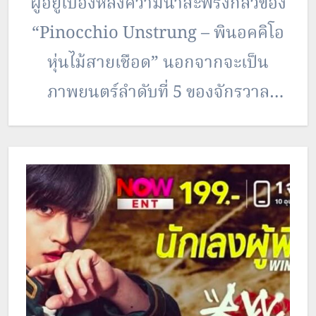
ผู้อยู่เบื้องหลังความน่าสะพรึงกลัวของ
“Pinocchio Unstrung – พินอคคิโอ
หุ่นไม้สายเชือด” นอกจากจะเป็น
ภาพยนตร์ลำดับที่ 5 ของจักรวาล
Twisted Childhood โดยผู้กำกับฯ
ไรส์-เฟรก วอเตอร์ฟิล์ด แล้ว
“Pinocchio Unstrung” ยังโดดเด่น
ด้วยการที่เป็นผลงานล่าสุดของ “ท็
อดด์ มาสเตอร์” ผู้เชี่ยวชาญทา
งด้านสเปเชียลเอฟเฟกต์ (Special
Effects Makeup & Character FX)