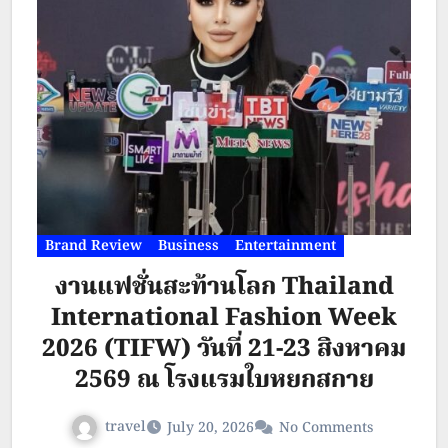
Unstrung – พินอคคิโอ หุ่นไม้สาย
เชือด” “บางอย่างมองแค่ภายนอกไม่
ได้” สัมผัสความโหดอำมหิตเลือดสาด
ครั้งใหม่ของ ไรส์-เฟรก วอเตอร์ฟิลด์
(แห่ง Winnie-the-Pooh: Blood
and Honey) โดย Movie Copyright
Brand Review
(Thailand)…
Business
Entertainment
งานแฟชั่นสะท้านโลก Thailand
International Fashion Week
2026 (TIFW) วันที่ 21-23 สิงหาคม
2569 ณ โรงแรมใบหยกสกาย
travel
July 20, 2026
No Comments