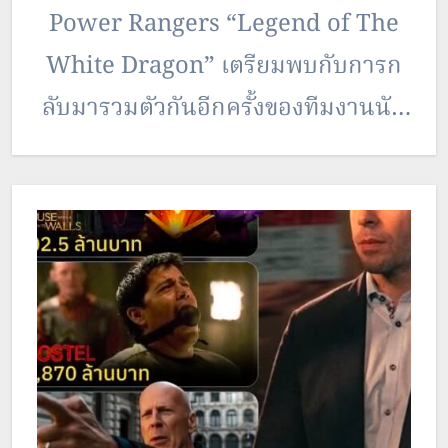
Power Rangers “Legend of The
White Dragon” เตรียมพบกับการก
ลับมารวมตัวกันอีกครั้งของทีมงานนัก
แสดงจาก Power Rangers อาทิ 2
นักแสดงผู้ล่วงลับ “เจสัน เดวิด
แฟรงค์” และ “ไมเคิล แมดเซน”
พร้อมกับ เจสัน ฟอนต์ ,เซรีนา วิน
เซนต์…