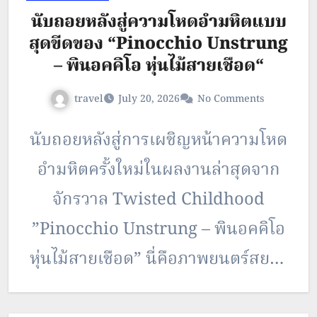
นับถอยหลังสู่ความโหดอำมหิตแบบ
อันธพาลเพื่อไต่เต้าขึ้นเป็นจ่าฝูง แต่
สุดขีดของ “Pinocchio Unstrung
แล้วก็กลับพบว่าปัจจุบันกลุ่มนักเรียน
– พินอคคิโอ หุ่นไม้สายเชือด“
ในนาม Boufuurin ได้กลายเป็นผู้
travel
July 20, 2026
No Comments
ปกป้องชุมชนจนสร้างความสับสนให้
นับถอยหลังสู่การเผชิญหน้าความโหด
กับซากุระ ก่อนที่เขาจะค่อย…
อำมหิตครั้งใหม่ในผลงานล่าสุดจาก
จักรวาล Twisted Childhood
”Pinocchio Unstrung – พินอคคิโอ
หุ่นไม้สายเชือด” นี่คือภาพยนตร์สยอง
ขวัญที่นำเอานิทานคลาสสิกปี 1883