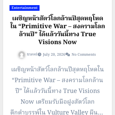
ของ Carlo Collodi มาตีความใหม่
Entertainment
แบบยกเครื่องในแบบ coming-of-age
เผชิญหน้าสัตว์โลกล้านปีสุดหฤโหด
ซึ่งเต็มไปด้วยความมืดหม่นที่ตาม
ใน “Primitive War – สงครามโลก
ติดตัวของ “พินอคคิโอ” หุ่นไม้ใน
ล้านปี” ได้แล้ววันนี้ทาง True
Visions Now
ตำนานกับการออกเดินทางสุดระทึกอัน
ไปสู่การเป็นกลายเป็น “เด็กจริง ๆ”
travel
July 20, 2026
No Comments
เมื่อหุ่นไม้ตัวน้อยตระหนักว่าความแตก
เผชิญหน้าสัตว์โลกล้านปีสุดหฤโหดใน
ต่างระหว่างหุ่นไม้กับมนุษย์นั้นมีเพียง
“Primitive War – สงครามโลกล้าน
“อวัยวะกับอะไรต่อมิอะไรข้างใน
ปี” ได้แล้ววันนี้ทาง True Visions
เท่านั้น” จากนั้นจึงเริ่มลงมือจัดการกับ
Now เตรียมรับมือฝูงสัตว์โลก
เหยื่อในสไตล์สแลชเชอร์สุดโหด เพื่อที่
ดึกดำบรรพ์ใน Vulture Valley ผืนป่า