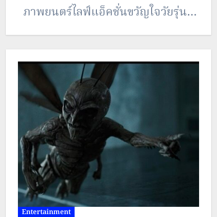
ภาพยนตร์ไลฟ์แอ็คชั่นขวัญใจวัยรุ่นที่
สร้างจากการ์ตูนยอดนิยมเจ้าของ
รางวัล “มังงะแนะนำจากร้านหนังสือ
ทั่วประเทศของญี่ปุ่น” ประจำปี 2022
และประสบความสำเร็จอย่างท่วมท้น
มาแล้วในฉบับอนิเมะทั้ง 2 ซีซั่นเมื่อปี
2024 และ 2025 เรื่องราวของ “ซากุระ
ฮารุกะ” เด็กหนุ่มที่เติบโตมาอย่างโดด
เดี่ยวและมีความถนัดในเรื่องของการ
ต่อสู้ เขาเดินทางมายังโรงเรียนมัธยม
Entertainment
ฟูริน ซึ่งเคยเป็นแหล่งรวมของบรรดา