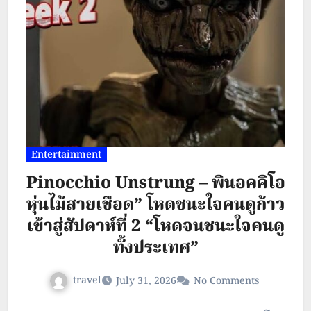
มอบประสบการณ์การท่องเที่ยวในมิติ
ใหม่ที่น่าประทับใจ “Krabi The
Musical” จะพาผู้ชมร่วมออกเดินทาง
ไปสัมผัสเสน่ห์ของกระบี่ ทั้งธรรมชาติ
อันงดงาม วิถีชีวิต วัฒนธรรมท้องถิ่น
Entertainment
และความอบอุ่นของผู้คน ผ่านการ
Pinocchio Unstrung – พินอคคิโอ
แสดงที่ผสมผสานแสง สี เสียง และ
หุ่นไม้สายเชือด” โหดชนะใจคนดูก้าว
ดนตรีได้อย่างลงตัว สร้างแรงบันดาล
เข้าสู่สัปดาห์ที่ 2 “โหดจนชนะใจคนดู
ใจให้ผู้ชมอยากออกเดินทางมาสัมผัส
ทั้งประเทศ”
จังหวัดกระบี่ด้วยตนเอง โครงการนี้นับ
travel
July 31, 2026
No Comments
เป็นอีกหนึ่งแนวทางการส่งเสริมการ