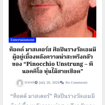
ตลอดจนสนับสนุนเยาวชนไทยบนเวที
สากล และที่สำคัญยังเป็นนักดีไซเนอร์
ที่นำนางแบบ นายแบบ และดีไซเนอร์
ระดับโลกมาร่วมงาน ยกระดับรันเวย์ใน
ประเทศไทย รวมนักธุรกิจและเจ้าของ
Entertainment
ท็อดด์ มาสเตอร์ส ศิลปินรางวัลเอมมี
แบรนด์ มาพบกันอย่างคับคั่ง การันตี
ผู้อยู่เบื้องหลังความน่าสะพรึงกลัว
ผลงานด้วยรางวัลจาก British Film…
ของ “Pinocchio Unstrung – พิ
นอคคิโอ หุ่นไม้สายเชือด”
travel
July 20, 2026
No Comments
“ท็อดด์ มาสเตอร์” ศิลปินรางวัลเอมมี