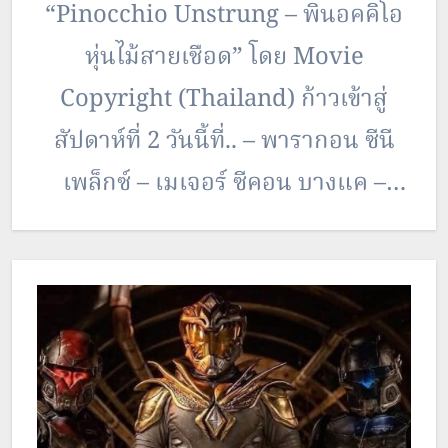
“Pinocchio Unstrung – พินอคคิโอ
ท่องเที่ยวเชิงสร้างสรรค์ของ…
หุ่นไม้สายเชือด” โดย Movie
Copyright (Thailand) ก้าวเข้าสู่
สัปดาห์ที่ 2 วันนี้ที่.. – พารากอน ซีนี
เพล็กซ์ – เมเจอร์ ซีคอน บางแค –
เมเจอร์ ซีนีเพล็กซ์ พระราม 2 –
เมเจอร์ ซีนีเพล็กซ์ พระราม 3 –…