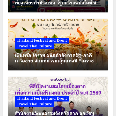
ท่องเที่ยวทั่วประเทศ ร่วมสร้างพลังใหม่ ขับ
เคลื่อนเศรษฐกิจชุมชนไทย
Thailand Festival and Event
Travel Thai Culture
เซ็นทรัล โคราช ผนึกกำลังภาครัฐ–ภาคี
เครือข่าย จัดมหกรรมเส้นแห่งปี “โคราช
เมืองมีเส้น” ดัน “ผัดหมี่ดัง–ขนมจีนแซ่บ” สู่
Soft Power เมืองย่าโม
Thailand Festival and Event
Travel Thai Culture
สำนักงานวัฒนธรรมจังหวัดตาก ขอเชิญ