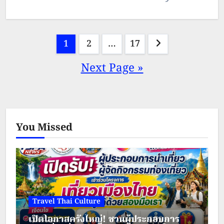
จะล่าเอา เนื้อ, หนัง ลำไส้ และอวัยวะ
มรณะ ไปกับ “Primitive War –
อื่น ๆ จากเหยื่อมาประกอบขึ้นเป็นร่าง
สงครามโลกล้านปี” เริ่มสตรีมแล้ววันนี้
Posts
1
2
…
17
ของมนุษย์ให้กับตัวเอง…
ทาง True Visions Now ที่เดียว
pagination
Next Page »
เท่านั้น สมัคร NOW ENT 299.-/เดือน
เพื่อรับชมพร้อมกันสูงสุด 2 จอ…
You Missed
Travel Thai Culture
เปิดโอกาสครั้งใหญ่! ชวนผู้ประกอบการ