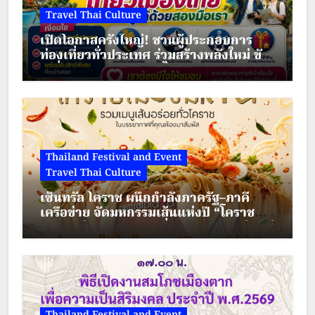
Travel Thai Culture
เปิดโอกาสครั้งใหญ่! ชวนผู้ประกอบการ
ท่องเที่ยวทั่วประเทศ ร่วมสร้างพลังใหม่ ขับ
เคลื่อนเศรษฐกิจชุมชนไทย
Thailand Festival and Event
Travel Thai Culture
เซ็นทรัล โคราช ผนึกกำลังภาครัฐ–ภาคี
เครือข่าย จัดมหกรรมเส้นแห่งปี “โคราช
เมืองมีเส้น” ดัน “ผัดหมี่ดัง–ขนมจีนแซ่บ” สู่
Soft Power เมืองย่าโม
Thailand Festival and Event