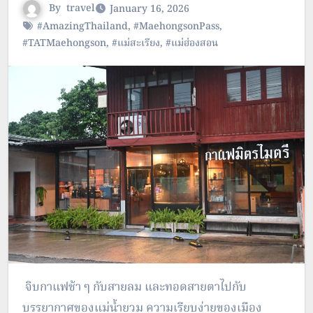
By
travel
January 16, 2026
#AmazingThailand
,
#MaehongsonPass
,
#TATMaehongson
,
#แม่สะเรียง
,
#แม่ฮ่องสอน
จิบกาแฟช้า ๆ กับสายลม และทอดสายตาไปกับ
บรรยากาศของแม่น้ำยวม ความเรียบง่ายของเมือง