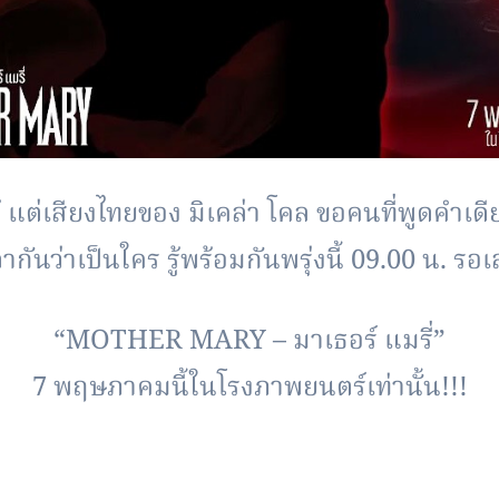
รู้ แต่เสียงไทยของ มิเคล่า โคล ขอคนที่พูดคำเดียว
ากันว่าเป็นใคร รู้พร้อมกันพรุ่งนี้ 09.00 น. รอ
“MOTHER MARY – มาเธอร์ แมรี่”
7 พฤษภาคมนี้ในโรงภาพยนตร์เท่านั้น!!!