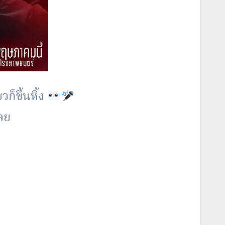
ก็ขึ้นหิ้ง
เลย