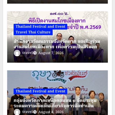
Thailand Festival and Event
Travel Thai Culture
สำนักงานวัฒนธรรมจังหวัดตาก ขอเชิญร่วม
งานสมโภชเมืองตาก เพื่อความเป็นสิริมงคล
ประจำปี พ.ศ.2569 ระหว่างวันที่ 28 – 30
travel
August 7, 2026
สิงหาคม 2569
Thailand Festival and Event
กลุ่มจังหวัดภาคเหนือตอนบน ๑ จัดประชุม
ระดมความคิดเห็นเกี่ยวกับการจัดทำเส้น
ทางตามรอยวัฒนธรรมเครื่องแต่งกาย
travel
August 4, 2026