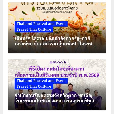
Thailand Festival and Event
Travel Thai Culture
เซ็นทรัล โคราช ผนึกกำลังภาครัฐ–ภาคี
เครือข่าย จัดมหกรรมเส้นแห่งปี “โคราช
เมืองมีเส้น” ดัน “ผัดหมี่ดัง–ขนมจีนแซ่บ” สู่
Soft Power เมืองย่าโม
Thailand Festival and Event
Travel Thai Culture
สำนักงานวัฒนธรรมจังหวัดตาก ขอเชิญ
ร่วมงานสมโภชเมืองตาก เพื่อความเป็นสิริ
มงคล ประจำปี พ.ศ.2569 ระหว่างวันที่ 28
– 30 สิงหาคม 2569