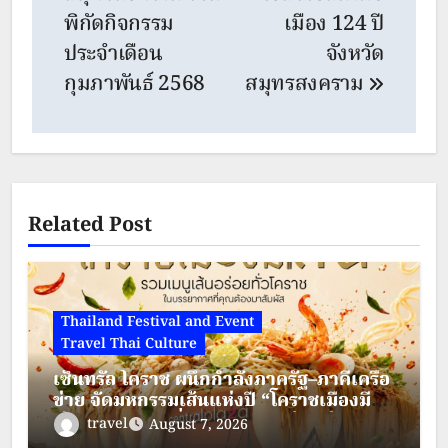
พิกัดกิจกรรม
เมือง 124 ปี
ประจำเดือน
จังหวัด
กุมภาพันธ์ 2568
สมุทรสงคราม
Related Post
Thailand Festival and Event
Travel Thai Culture
เซ็นทรัล โคราช ผนึกกำลังภาครัฐ–ภาคีเครือ
ข่าย จัดมหกรรมเส้นแห่งปี “โคราชเมืองมี
เส้น” ดัน “ผัดหมี่ดัง–ขนมจีนแซ่บ” สู่ Soft
travel
August 7, 2026
Power เมืองย่าโม