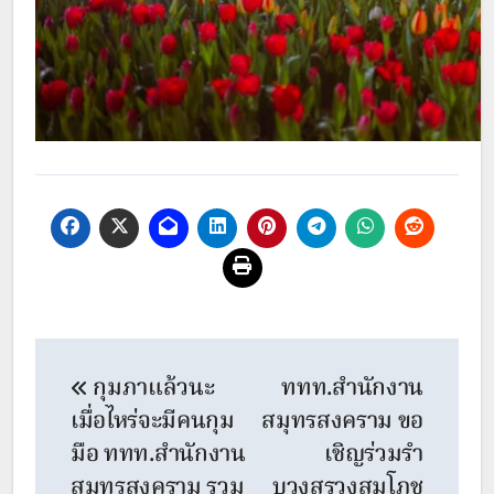
Post
กุมภาแล้วนะ
ททท.สำนักงาน
navigation
เมื่อไหร่จะมีคนกุม
สมุทรสงคราม ขอ
มือ ททท.สำนักงาน
เชิญร่วมรำ
สมุทรสงคราม รวม
บวงสรวงสมโภช