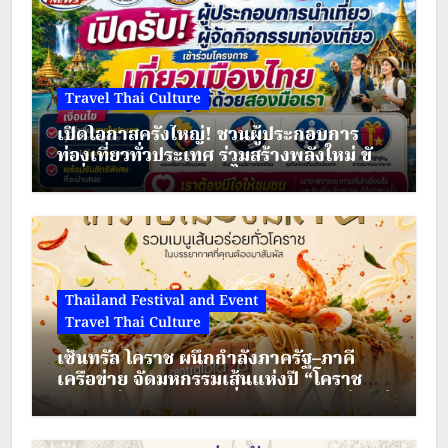
Travel Thai Culture
เปิดโอกาสครั้งใหญ่! ชวนผู้ประกอบการ
ท่องเที่ยวทั่วประเทศ ร่วมสร้างพลังใหม่ ขับ
เคลื่อนเศรษฐกิจชุมชนไทย
Thailand Festival and Event
Travel Thai Culture
เซ็นทรัล โคราช ผนึกกำลังภาครัฐ–ภาคี
เครือข่าย จัดมหกรรมเส้นแห่งปี “โคราช
เมืองมีเส้น” ดัน “ผัดหมี่ดัง–ขนมจีนแซ่บ” สู่
Soft Power เมืองย่าโม