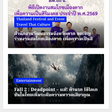
Thailand Festival and Event
Travel Thai Culture
สำนักงานวัฒนธรรมจังหวัดตาก ขอเชิญ
ร่วมงานสมโภชเมืองตาก เพื่อความเป็นสิริ
มงคล ประจำปี พ.ศ.2569 ระหว่างวันที่ 28
– 30 สิงหาคม 2569
Entertainment
Fall 2 : Deadpoint – แส่! ท้านรก ใช้โลเก
ชันในไทยเพิ่มระดับความหวาดเสียวคูณ
สอง