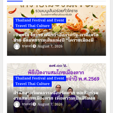
Thailand Festival and Event
Travel Thai Culture
เซ็นทรัล โคราช ผนึกกำลังภาครัฐ–ภาคีเครือ
ข่าย จัดมหกรรมเส้นแห่งปี “โคราชเมืองมี
เส้น” ดัน “ผัดหมี่ดัง–ขนมจีนแซ่บ” สู่ Soft
travel
August 7, 2026
Power เมืองย่าโม
Thailand Festival and Event
Travel Thai Culture
สำนักงานวัฒนธรรมจังหวัดตาก ขอเชิญร่วม
งานสมโภชเมืองตาก เพื่อความเป็นสิริมงคล
ประจำปี พ.ศ.2569 ระหว่างวันที่ 28 – 30
travel
August 7, 2026
สิงหาคม 2569