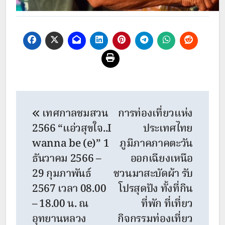
Post
เทศกาลชมสวน
การท่องเที่ยวแห่ง
navigation
2566 “แอ่วสุขใจ..I
ประเทศไทย
wanna be (e)” 1
ภูมิภาคภาคตะวัน
ธันวาคม 2566 –
ออกเฉียงเหนือ
29 กุมภาพันธ์
ชวนมาสะบัดผ้า รับ
2567 เวลา 08.00
โปรสุดปัง ทั้งที่กิน
– 18.00 น. ณ
ที่พัก ที่เที่ยว
อุทยานหลวง
กิจกรรมท่องเที่ยว