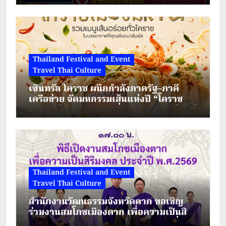
Thailand Festival and Event
Travel Thai Culture
เซ็นทรัล โคราช ผนึกกำลังภาครัฐ–ภาคี
เครือข่าย จัดมหกรรมเส้นแห่งปี “โคราช
เมืองมีเส้น” ดัน “ผัดหมี่ดัง–ขนมจีนแซ่บ” สู่
Soft Power เมืองย่าโม
Thailand Festival and Event
Travel Thai Culture
สำนักงานวัฒนธรรมจังหวัดตาก ขอเชิญ
ร่วมงานสมโภชเมืองตาก เพื่อความเป็นสิริ
มงคล ประจำปี พ.ศ.2569 ระหว่างวันที่ 28