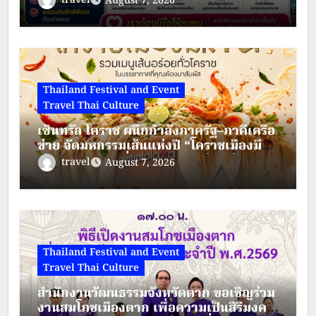
travel
August 7, 2026
Thailand Festival and Event
Travel Thai Culture
เซ็นทรัล โคราช ผนึกกำลังภาครัฐ–ภาคีเครือ
ข่าย จัดมหกรรมเส้นแห่งปี “โคราชเมืองมี
เส้น” ดัน “ผัดหมี่ดัง–ขนมจีนแซ่บ” สู่ Soft
travel
August 7, 2026
Power เมืองย่าโม
Thailand Festival and Event
Travel Thai Culture
สำนักงานวัฒนธรรมจังหวัดตาก ขอเชิญร่วม
งานสมโภชเมืองตาก เพื่อความเป็นสิริมงคล