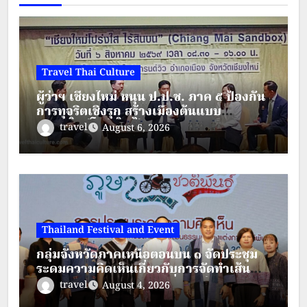
Travel Thai Culture
ผู้ว่าฯ เชียงใหม่ หนุน ป.ป.ช. ภาค ๕ ป้องกัน
การทุจริตเชิงรุก สร้างเมืองต้นแบบ
“เชียงใหม่โปร่งใส ไร้สินบน”
travel
August 6, 2026
Thailand Festival and Event
กลุ่มจังหวัดภาคเหนือตอนบน ๑ จัดประชุม
ระดมความคิดเห็นเกี่ยวกับการจัดทำเส้น
ทางตามรอยวัฒนธรรมเครื่องแต่งกาย
travel
August 4, 2026
ชาติพันธุ์ ภายใต้โครงการส่งเสริมการท่อง