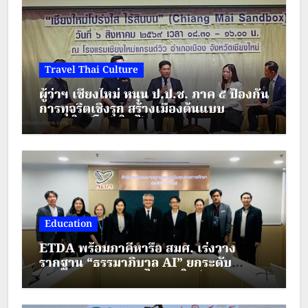
Travel Thai Culture
ผู้ว่าฯ เชียงใหม่ หนุน ป.ป.ช. ภาค ๕ ป้องกัน
การทุจริตเชิงรุก สร้างเมืองต้นแบบ
“เชียงใหม่โปร่งใส ไร้สินบน”
Education
ETDA พร้อมภาคีหารือ สมศ. เร่งวาง
รากฐาน “ธรรมาภิบาล AI” ยกระดับ
มาตรฐานการศึกษาไทยยุคใหม่