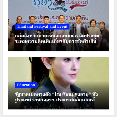
Thailand Festival and Event
กลุ่มจังหวัดภาคเหนือตอนบน ๑ จัดประชุม
ระดมความคิดเห็นเกี่ยวกับการจัดทำเส้น
ทางตามรอยวัฒนธรรมเครื่องแต่งกาย
ชาติพันธุ์ ภายใต้โครงการส่งเสริมการท่อง
เที่ยวชาติพันธุ์สีสันแห่งล้านนา
Education
รัฐบาลเปิดทางตั้ง “โรงเรียนผู้สูงอายุ” ทั่ว
ประเทศ ราชกิจจาฯ ประกาศหลักเกณฑ์
ใหม่ ยกระดับคุณภาพชีวิตผู้สูงวัย