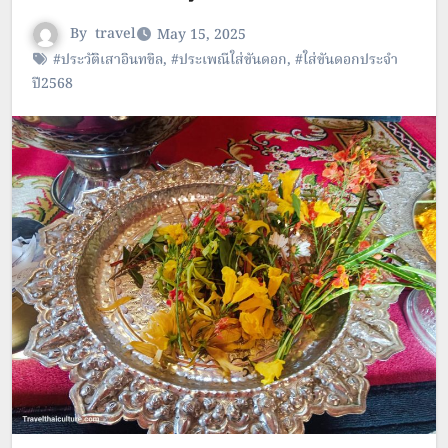
By
travel
May 15, 2025
#ประวัติเสาอินทขิล
,
#ประเพณีใส่ขันดอก
,
#ใส่ขันดอกประจำ
ปี2568