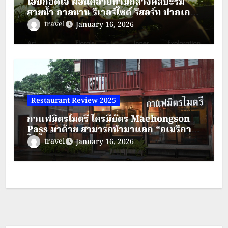
โอบกอดใจ ผ่อนคลายท่ามกลางศิลปะริม
สายน้ำ กาลนาน ริเวอร์ไซด์ รีสอร์ท ปากเกร็ด
นนทบุรี
travel
January 16, 2026
Restaurant Review 2025
กาแฟมิตรไมตรี ใครมีบัตร Maehongson
Pass มาด้วย สามารถนำมาแลก “อเมริกา
โน่น้ำส้มยูสุ”
travel
January 16, 2026