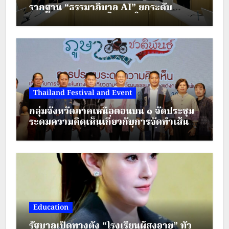
รากฐาน “ธรรมาภิบาล AI” ยกระดับ
มาตรฐานการศึกษาไทยยุคใหม่
Thailand Festival and Event
กลุ่มจังหวัดภาคเหนือตอนบน ๑ จัดประชุม
ระดมความคิดเห็นเกี่ยวกับการจัดทำเส้น
ทางตามรอยวัฒนธรรมเครื่องแต่งกาย
ชาติพันธุ์ ภายใต้โครงการส่งเสริมการท่อง
เที่ยวชาติพันธุ์สีสันแห่งล้านนา
Education
รัฐบาลเปิดทางตั้ง “โรงเรียนผู้สูงอายุ” ทั่ว