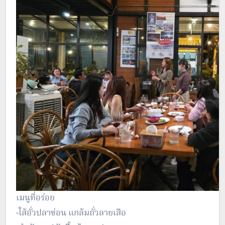
เมนูที่อร่อย
-ใส้อั่วปลาช่อน แกล้มถั่วลายเสือ