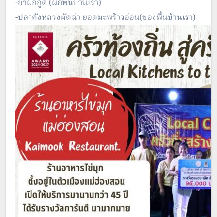
-ยำผักกูด (ผักพื้นบ้านเรา)
-ปลาคังหลวงผัดฉ่า ยอดมะพร้าวอ่อน(ของพื้นบ้านเรา)