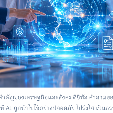
สำคั
ญของเศรษฐกิจและสังคมดิจิทัล คำถามของป
ทำให้ AI ถูกนำไปใช้อย่างปลอดภัย โปร่งใส เป็น