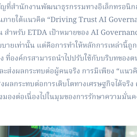
ัญที่สำนักงานพั
ฒนาธุรกรรมทางอิเล็กทรอนิกส์
่อนภายใต้แนวคิด “Driving Trust AI Governa
น สำหรับ ETDA เป้าหมายของ AI Governance ไม
บายเท่านั้น แต่คือการทำให้หลักการเหล่านี้
ถูก
 ที่องค์กรสามารถนำไปปรับใช้กั
บบริบทของตนเ
ละส่งผลกระทบต่อผู้คนจริง การมีเพียง “แนวคิด”
วส่งผลกระทบต่อการเติ
บโตทางเศรษฐกิจได้จริง 
งมองต่อเนื่
องไปในมุมของการรักษาความมั่
นคง