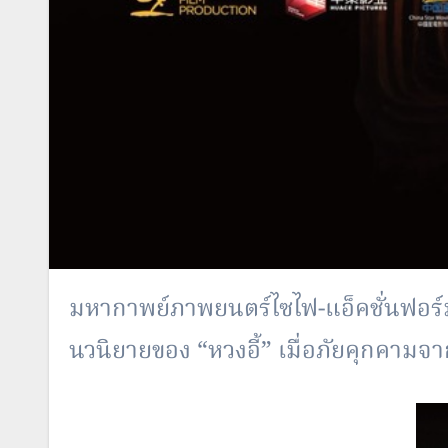
มหากาพย์ภาพยนตร์ไซไฟ-แอ็คชั่นฟอร์มยักษ์ที่มีเรื่องราวต่อเนื่องจากทีวีซีรีส์ยอดนิยมของ TVB ปี 2001 ซึ่งดัดแปลงจาก
นวนิยายของ “หวงอี้” เมื่อภัยคุกคา