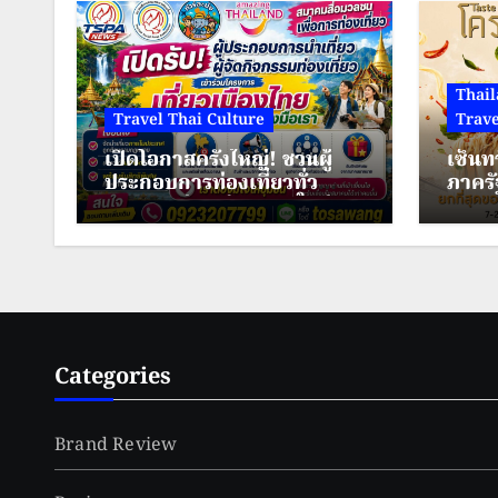
Thail
Travel Thai Culture
Trave
เปิดโอกาสครั้งใหญ่! ชวนผู้
เซ็นท
ประกอบการท่องเที่ยวทั่ว
ภาครั
ประเทศ ร่วมสร้างพลังใหม่ ขับ
มหกรร
เคลื่อนเศรษฐกิจชุมชนไทย
เมืองม
ขนมจี
เมือง
Categories
Brand Review