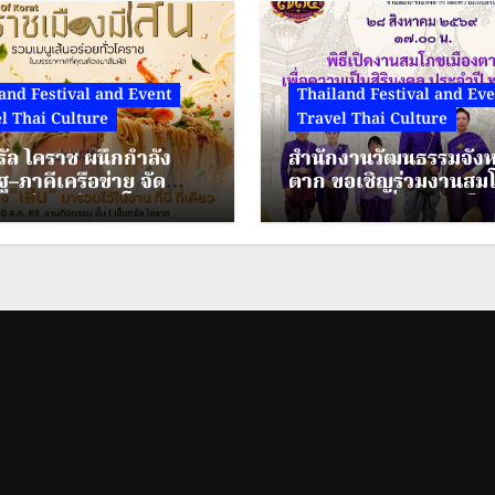
and Festival and Event
Thailand Festival and Eve
l Thai Culture
Travel Thai Culture
รัล โคราช ผนึกกำลัง
สำนักงานวัฒนธรรมจังห
ฐ–ภาคีเครือข่าย จัด
ตาก ขอเชิญร่วมงานสม
มเส้นแห่งปี “โคราช
เมืองตาก เพื่อความเป็นส
ีเส้น” ดัน “ผัดหมี่ดัง–
มงคล ประจำปี พ.ศ.25
นแซ่บ” สู่ Soft Power
ระหว่างวันที่ 28 – 30 ส
ย่าโม
2569