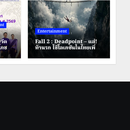
nt
Entertainment
วัด
Fall 2 : Deadpoint – แส่!
โภช
ท้านรก ใช้โลเกชันในไทยเพิ่ม
ิริ
ระดับความหวาดเสียวคูณสอง
69
ิงหาคม