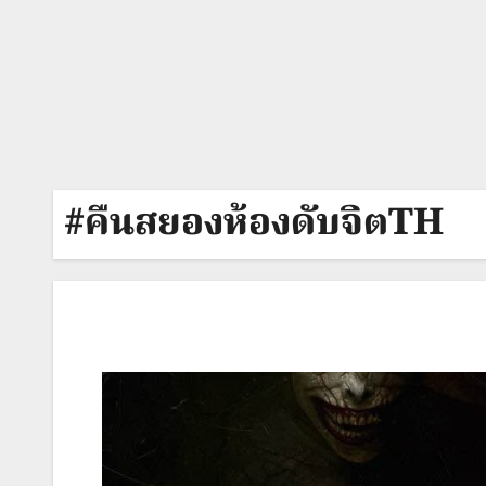
#คืนสยองห้องดับจิตTH