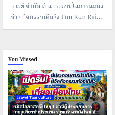
ทเวย์ จำกัด เป็นประธานในการแถลง
ข่าว กิจกรรมเดินวิ่ง Fun Run Rainy
Winter Day Chiang Mai # 1“ปลาย
ฝนต้นหนาวเชียงใหม่ครั้งที่ 1” โดยมี
พลตรีธีระ ผดุงสุนทร ผู้บัญชาการ
You Missed
มณฑลทหารบกที่ 33 พ.อ. ศักดิ์สิทธิ์…
Travel Thai Culture
เปิดโอกาสครั้งใหญ่! ชวนผู้ประกอบการ
ท่องเที่ยวทั่วประเทศ ร่วมสร้างพลังใหม่ ขับ