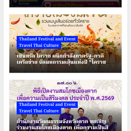
เคลื่อนเศรษฐกิจชุมชนไทย
Thailand Festival and Event
Travel Thai Culture
เซ็นทรัล โคราช ผนึกกำลังภาครัฐ–ภาคี
เครือข่าย จัดมหกรรมเส้นแห่งปี “โคราช
เมืองมีเส้น” ดัน “ผัดหมี่ดัง–ขนมจีนแซ่บ” สู่
Soft Power เมืองย่าโม
Thailand Festival and Event
Travel Thai Culture
สำนักงานวัฒนธรรมจังหวัดตาก ขอเชิญ
ร่วมงานสมโภชเมืองตาก เพื่อความเป็นสิริ