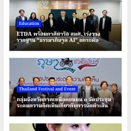
Education
ETDA พร้อมภาคีหารือ สมศ. เร่งวาง
รากฐาน “ธรรมาภิบาล AI” ยกระดับ
มาตรฐานการศึกษาไทยยุคใหม่
Thailand Festival and Event
กลุ่มจังหวัดภาคเหนือตอนบน ๑ จัดประชุม
ระดมความคิดเห็นเกี่ยวกับการจัดทำเส้น
ทางตามรอยวัฒนธรรมเครื่องแต่งกาย
ชาติพันธุ์ ภายใต้โครงการส่งเสริมการท่อง
เที่ยวชาติพันธุ์สีสันแห่งล้านนา