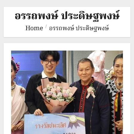
อรรถพงษ์ ประดิษฐพงษ์
Home
อรรถพงษ์ ประดิษฐพงษ์