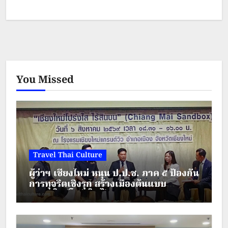
ได้แก่ ลวดลายกราฟผ้าซิ่นตีนจก ของ
อรรถพงษ์ ประดิษฐพงษ์ จะเป็นหนึ่งใน
ลายอัตลักษณ์ของเชียงใหม่ คู่กับลาย
You Missed
หงส์ในโคม
Travel Thai Culture
ผู้ว่าฯ เชียงใหม่ หนุน ป.ป.ช. ภาค ๕ ป้องกัน
การทุจริตเชิงรุก สร้างเมืองต้นแบบ
“เชียงใหม่โปร่งใส ไร้สินบน”