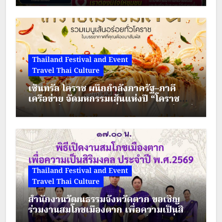
กุมภาพันธ์นี้ นางสาวฐาปนีย์ เกียรติ
ไพบูลย์ ผู้ว่าการ ททท.…
Thailand Festival and Event
Travel Thai Culture
เซ็นทรัล โคราช ผนึกกำลังภาครัฐ–ภาคี
เครือข่าย จัดมหกรรมเส้นแห่งปี “โคราช
เมืองมีเส้น” ดัน “ผัดหมี่ดัง–ขนมจีนแซ่บ” สู่
Soft Power เมืองย่าโม
Thailand Festival and Event
Travel Thai Culture
สำนักงานวัฒนธรรมจังหวัดตาก ขอเชิญ
ร่วมงานสมโภชเมืองตาก เพื่อความเป็นสิริ
มงคล ประจำปี พ.ศ.2569 ระหว่างวันที่ 28