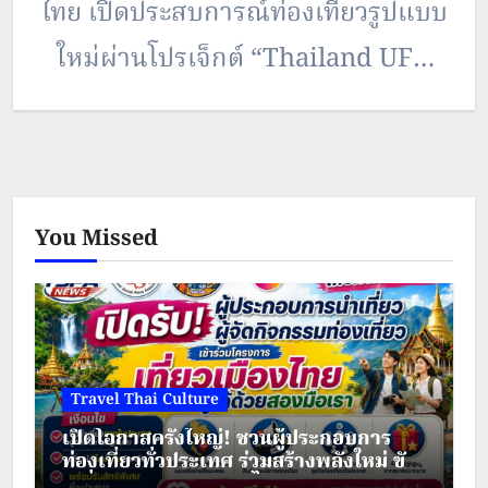
ไทย เปิดประสบการณ์ท่องเที่ยวรูปแบบ
ใหม่ผ่านโปรเจ็กต์ “Thailand UFO
Days ตามรอยยูเอฟโอ รวมตัวคนเอ
เลี่ยน” ที่ผสานเรื่องราวความเชื่อ
ความสนใจเฉพาะกลุ่ม (Subculture)
You Missed
และมุมมองทางวิทยาศาสตร์เข้าด้วย
กันอย่างสร้างสรรค์ เปิดมิติเที่ยวไทย
อย่างแตกต่าง เตรียมยกขบวนคนเอ
เลี่ยนเงยหน้ามองฟ้า ออกเดินทางตาม
Travel Thai Culture
รอยยูเอฟโอ ณ เขื่อนขุนด่านปราการ
เปิดโอกาสครั้งใหญ่! ชวนผู้ประกอบการ
ท่องเที่ยวทั่วประเทศ ร่วมสร้างพลังใหม่ ขับ
ชล จังหวัดนครนายก 13-15
เคลื่อนเศรษฐกิจชุมชนไทย