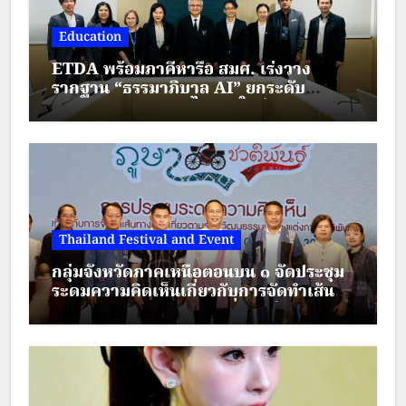
แล้ว เดินกลับโรงแรมอาบน้ำเปลี่ยน
Education
เสื้อผ้าได้ง่ายและชิลล์มาก โรงแรมที่
ETDA พร้อมภาคีหารือ สมศ. เร่งวาง
อยู่คู่เชียงใหม่มายาวนาน ไม่เคยลด
รากฐาน “ธรรมาภิบาล AI” ยกระดับ
มาตรฐานการศึกษาไทยยุคใหม่
ด้านคุณภาพของการให้บริการเลย หา
อาหารกินได้ง่ายมากค่ะ…
Thailand Festival and Event
กลุ่มจังหวัดภาคเหนือตอนบน ๑ จัดประชุม
ระดมความคิดเห็นเกี่ยวกับการจัดทำเส้น
ทางตามรอยวัฒนธรรมเครื่องแต่งกาย
ชาติพันธุ์ ภายใต้โครงการส่งเสริมการท่อง
เที่ยวชาติพันธุ์สีสันแห่งล้านนา