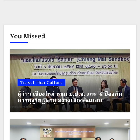
ห้องน้ำ กว้างขวาง มีสบู่ แชมพู หมวก
อาบน้ำ พร้อมกันนั้น ทุกวันจะบริการ
You Missed
น้ำให้สองขวด หน้าปากซอยมีร้านข้าว
มี7-11 สามารถเดินจากโรงแรมไป
ประตูท่าแพเพื่อเล่นเป็นนกพิราบหรือ
ไปถ่ายรูปที่ระลึกบนถนนเส้นหลักที่มี
Travel Thai Culture
ถนนคนเดินทุกๆวันอาทิตย์ สามารถ
ผู้ว่าฯ เชียงใหม่ หนุน ป.ป.ช. ภาค ๕ ป้องกัน
การทุจริตเชิงรุก สร้างเมืองต้นแบบ
เดินทางสักการะวัดสำคัญๆต่างๆ
“เชียงใหม่โปร่งใส ไร้สินบน”
ภายในคูเมืองได้ เดินมาเรียกรถแดงได้
สดวกมาก สงกรานต์นี้ เล่นน้ำเปียก