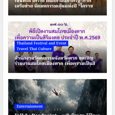
เซ็นทรัล โคราช ผนึกกำลังภาครัฐ–ภาคี
เครือข่าย จัดมหกรรมเส้นแห่งปี “โคราช
เมืองมีเส้น” ดัน “ผัดหมี่ดัง–ขนมจีนแซ่บ” สู่
Soft Power เมืองย่าโม
Thailand Festival and Event
Travel Thai Culture
สำนักงานวัฒนธรรมจังหวัดตาก ขอเชิญ
ร่วมงานสมโภชเมืองตาก เพื่อความเป็นสิริ
มงคล ประจำปี พ.ศ.2569 ระหว่างวันที่ 28
– 30 สิงหาคม 2569
Entertainment