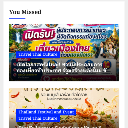
Disinfectant Wipes แบบกระปุก 1
You Missed
กระปุกมี 60 แผ่นขนาดแผ่นละ 10
x15 ซม. ขนาดกระปุก 8 x 12 ซม. -
Daily cleaning- RO pure water-
75{1e9df3ff221fec67f2b46c55bd8
Travel Thai Culture
2e9961ae187e1b606f79864c8b50
เปิดโอกาสครั้งใหญ่! ชวนผู้ประกอบการ
ท่องเที่ยวทั่วประเทศ ร่วมสร้างพลังใหม่ ขับ
7548386d0} Alcohol- Fine…
เคลื่อนเศรษฐกิจชุมชนไทย
Thailand Festival and Event
Travel Thai Culture