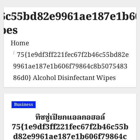
46c55bd82e9961ae187e1b6
ipes
Home
75{1e9df3ff221fec67f2b46c55bd82e
9961ae187e1b606f79864c8b5075483
86d0} Alcohol Disinfectant Wipes
Business
ทิชชู่เปียกแอลกอฮอล์
75{1e9df3ff221fec67f2b46c55b
d82e9961ae187e1b606f79864c