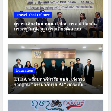
Travel Thai Culture
ผู้ว่าฯ เชียงใหม่ หนุน ป.ป.ช. ภาค ๕ ป้องกัน
การทุจริตเชิงรุก สร้างเมืองต้นแบบ
“เชียงใหม่โปร่งใส ไร้สินบน”
Education
ETDA พร้อมภาคีหารือ สมศ. เร่งวาง
รากฐาน “ธรรมาภิบาล AI” ยกระดับ
มาตรฐานการศึกษาไทยยุคใหม่