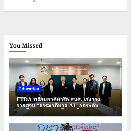
หน้าเซ็นทรัล เฟสติวัล เชียงใหม่ วันที่
16 สิงหาคม 2566 โดยมีนายศักดิ์สกุล
ศุภกฤตอนันต์ รองผู้อำนวยการการ
You Missed
ท่องเที่ยวแห่งประเทศไทย สำนักงาน
เชียงใหม่ และคณะกรรมการเข้าร่วม
ในการตัดสิน การจัดงานดังกล่าว
ต้องการคัดเลือกผู้ชนะ ประเภทผัด
Education
กะเพราเนื้อ ภายใต้ธีม “Authentic
ETDA พร้อมภาคีหารือ สมศ. เร่งวาง
รากฐาน “ธรรมาภิบาล AI” ยกระดับ
&…
มาตรฐานการศึกษาไทยยุคใหม่