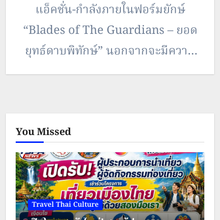
แอ็คชั่น-กำลังภายในฟอร์มยักษ์
“Blades of The Guardians – ยอด
ยุทธ์ดาบพิทักษ์” นอกจากจะมีความ
โดดเด่นในด้านการให้ความสำคัญกับ
ภาพที่สวยงามพอ ๆ กับการเล่าเรื่อง
แล้ว “Blades of The Guardians –
You Missed
ยอดยุทธ์ดาบพิทักษ์” ยังเน้นย้ำให้เห็น
ถึงความสมจริงด้วยการถ่ายทำใน
สถานที่จริงทั้งหมดในเขตปกครองตน
เองซินเจียงอุยกูร์ทางตะวันตกเฉียง
Travel Thai Culture
เหนือของจีน และฉากต่อสู้แบบประชิด