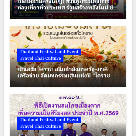
เปิดโอกาสครั้งใหญ่! ชวนผู้ประกอบการ
ท่องเที่ยวทั่วประเทศ ร่วมสร้างพลังใหม่ ขับ
ตัวที่ออกแบบมาให้คนดูสัมผัสถึงความ
เคลื่อนเศรษฐกิจชุมชนไทย
รู้สึกและแรงปะทะกันในการต่อสู้ของ
ตัวละครในเรื่องอีกด้วย นี่คือทางเลือก
เชิงสร้างสรรค์ของผู้กำกับคิวบู๊วัย 81 ปี
Thailand Festival and Event
Travel Thai Culture
“หยวนหวูปิง” ตำนานที่ยังมีลมหายใจ
เซ็นทรัล โคราช ผนึกกำลังภาครัฐ–ภาคี
ที่มีผลงานโดดเด่นมากมาย เช่น
เครือข่าย จัดมหกรรมเส้นแห่งปี “โคราช
เมืองมีเส้น” ดัน “ผัดหมี่ดัง–ขนมจีนแซ่บ” สู่
Crouching Tiger, Hidden
Soft Power เมืองย่าโม
Dragon…
Thailand Festival and Event
Travel Thai Culture