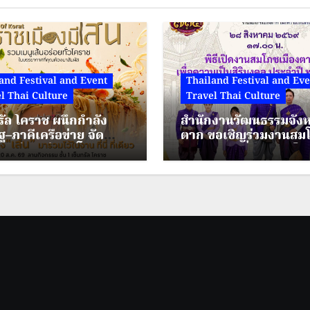
and Festival and Event
Thailand Festival and Eve
l Thai Culture
Travel Thai Culture
รัล โคราช ผนึกกำลัง
สำนักงานวัฒนธรรมจังห
ฐ–ภาคีเครือข่าย จัด
ตาก ขอเชิญร่วมงานสม
มเส้นแห่งปี “โคราช
เมืองตาก เพื่อความเป็นส
ีเส้น” ดัน “ผัดหมี่ดัง–
มงคล ประจำปี พ.ศ.25
นแซ่บ” สู่ Soft Power
ระหว่างวันที่ 28 – 30 ส
ย่าโม
2569