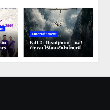
nt
Entertainment
วัด
Fall 2 : Deadpoint – แส่!
โภช
ท้านรก ใช้โลเกชันในไทยเพิ่ม
ิริ
ระดับความหวาดเสียวคูณสอง
69
ิงหาคม