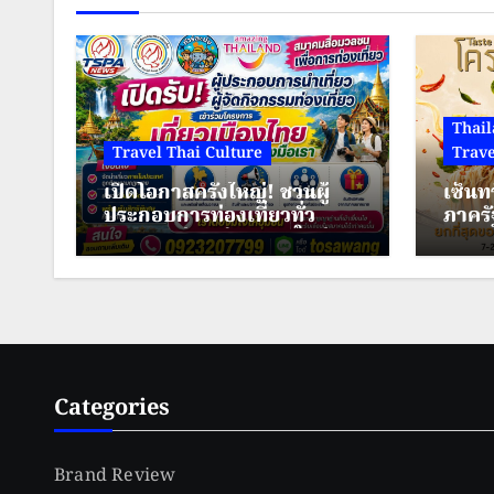
Thail
Travel Thai Culture
Trave
เปิดโอกาสครั้งใหญ่! ชวนผู้
เซ็นท
ประกอบการท่องเที่ยวทั่ว
ภาครั
ประเทศ ร่วมสร้างพลังใหม่ ขับ
มหกรร
เคลื่อนเศรษฐกิจชุมชนไทย
เมืองม
ขนมจี
เมือง
Categories
Brand Review