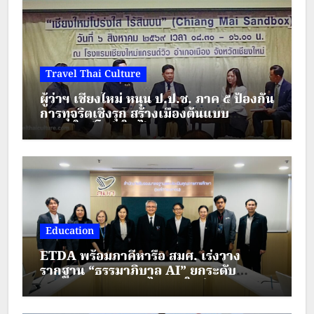
Travel Thai Culture
ผู้ว่าฯ เชียงใหม่ หนุน ป.ป.ช. ภาค ๕ ป้องกัน
การทุจริตเชิงรุก สร้างเมืองต้นแบบ
“เชียงใหม่โปร่งใส ไร้สินบน”
Education
ETDA พร้อมภาคีหารือ สมศ. เร่งวาง
รากฐาน “ธรรมาภิบาล AI” ยกระดับ
มาตรฐานการศึกษาไทยยุคใหม่