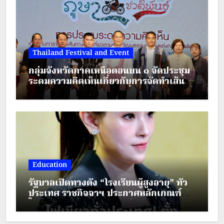
Thailand Festival and Event
กลุ่มจังหวัดภาคเหนือตอนบน ๑ จัดประชุม
ระดมความคิดเห็นเกี่ยวกับการจัดทำเส้น
ทางตามรอยวัฒนธรรมเครื่องแต่งกาย
ชาติพันธุ์ ภายใต้โครงการส่งเสริมการท่อง
เที่ยวชาติพันธุ์สีสันแห่งล้านนา
Education
รัฐบาลเปิดทางตั้ง “โรงเรียนผู้สูงอายุ” ทั่ว
ประเทศ ราชกิจจาฯ ประกาศหลักเกณฑ์
ใหม่ ยกระดับคุณภาพชีวิตผู้สูงวัย