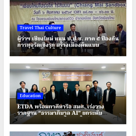
Travel Thai Culture
ผู้ว่าฯ เชียงใหม่ หนุน ป.ป.ช. ภาค ๕ ป้องกัน
การทุจริตเชิงรุก สร้างเมืองต้นแบบ
“เชียงใหม่โปร่งใส ไร้สินบน”
Education
ETDA พร้อมภาคีหารือ สมศ. เร่งวาง
รากฐาน “ธรรมาภิบาล AI” ยกระดับ
มาตรฐานการศึกษาไทยยุคใหม่