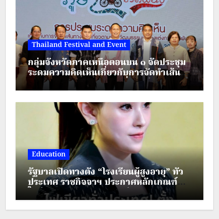
Thailand Festival and Event
กลุ่มจังหวัดภาคเหนือตอนบน ๑ จัดประชุม
ระดมความคิดเห็นเกี่ยวกับการจัดทำเส้น
ทางตามรอยวัฒนธรรมเครื่องแต่งกาย
ชาติพันธุ์ ภายใต้โครงการส่งเสริมการท่อง
เที่ยวชาติพันธุ์สีสันแห่งล้านนา
Education
รัฐบาลเปิดทางตั้ง “โรงเรียนผู้สูงอายุ” ทั่ว
ประเทศ ราชกิจจาฯ ประกาศหลักเกณฑ์
ใหม่ ยกระดับคุณภาพชีวิตผู้สูงวัย