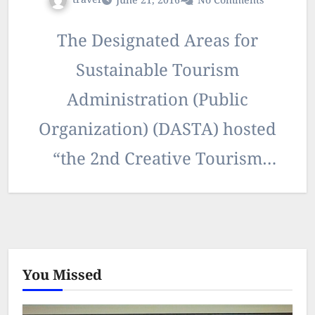
travel
June 21, 2016
No Comments
The Designated Areas for
Sustainable Tourism
Administration (Public
Organization) (DASTA) hosted
“the 2nd Creative Tourism
Activity” to introduce the
qualified communities. In the
event, DASTA presented the
You Missed
mark of “Creative…