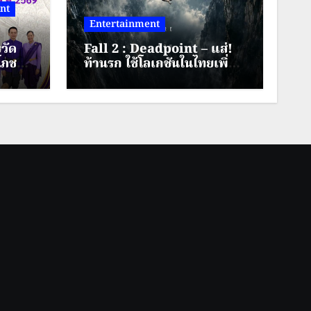
nt
Entertainment
วัด
Fall 2 : Deadpoint – แส่!
โภช
ท้านรก ใช้โลเกชันในไทยเพิ่ม
ิริ
ระดับความหวาดเสียวคูณสอง
69
ิงหาคม