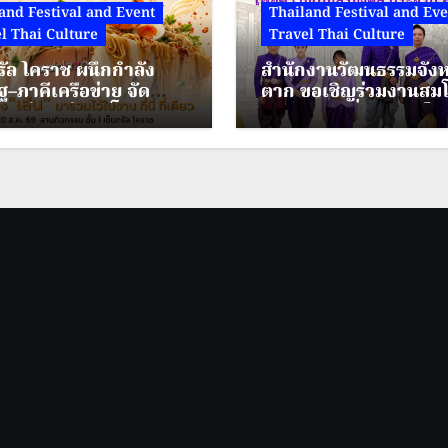
and Festival and Event
Thailand Festival and Eve
l Thai Culture
Travel Thai Culture
รัล โคราช ผนึกกำลัง
สำนักงานวัฒนธรรมจังห
ฐ–ภาคีเครือข่าย จัด
ตาก ขอเชิญร่วมงานสม
มเส้นแห่งปี “โคราช
เมืองตาก เพื่อความเป็นส
ีเส้น” ดัน “ผัดหมี่ดัง–
มงคล ประจำปี พ.ศ.25
นแซ่บ” สู่ Soft Power
ระหว่างวันที่ 28 – 30 ส
ย่าโม
2569