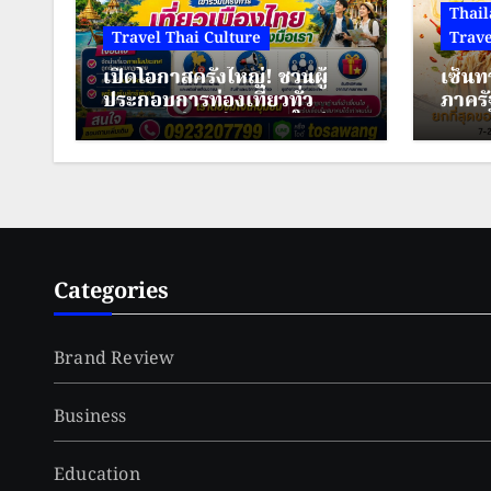
Thail
Travel Thai Culture
Trave
เปิดโอกาสครั้งใหญ่! ชวนผู้
เซ็นท
ประกอบการท่องเที่ยวทั่ว
ภาครั
ประเทศ ร่วมสร้างพลังใหม่ ขับ
มหกรร
เคลื่อนเศรษฐกิจชุมชนไทย
เมืองม
ขนมจี
เมือง
Categories
Brand Review
Business
Education