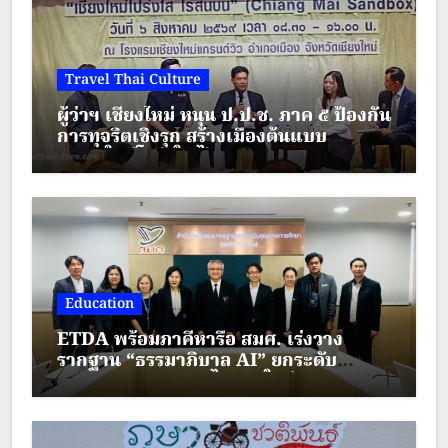
Travel Thai Culture
ผู้ว่าฯ เชียงใหม่ หนุน ป.ป.ช. ภาค ๕ ป้องกัน
การทุจริตเชิงรุก สร้างเมืองต้นแบบ
“เชียงใหม่โปร่งใส ไร้สินบน”
Education
ETDA พร้อมภาคีหารือ สมศ. เร่งวาง
รากฐาน “ธรรมาภิบาล AI” ยกระดับ
มาตรฐานการศึกษาไทยยุคใหม่