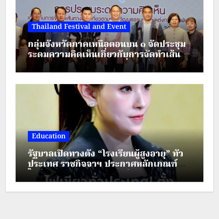
Thailand Festival and Event
กลุ่มจังหวัดภาคเหนือตอนบน ๑ จัดประชุม
ระดมความคิดเห็นเกี่ยวกับการจัดทำเส้น
ทางตามรอยวัฒนธรรมเครื่องแต่งกาย
ชาติพันธุ์ ภายใต้โครงการส่งเสริมการท่อง
เที่ยวชาติพันธุ์สีสันแห่งล้านนา
Education
รัฐบาลเปิดทางตั้ง “โรงเรียนผู้สูงอายุ” ทั่ว
ประเทศ ราชกิจจาฯ ประกาศหลักเกณฑ์
ใหม่ ยกระดับคุณภาพชีวิตผู้สูงวัย