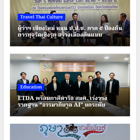
Travel Thai Culture
ผู้ว่าฯ เชียงใหม่ หนุน ป.ป.ช. ภาค ๕ ป้องกัน
การทุจริตเชิงรุก สร้างเมืองต้นแบบ
“เชียงใหม่โปร่งใส ไร้สินบน”
Education
ETDA พร้อมภาคีหารือ สมศ. เร่งวาง
รากฐาน “ธรรมาภิบาล AI” ยกระดับ
มาตรฐานการศึกษาไทยยุคใหม่