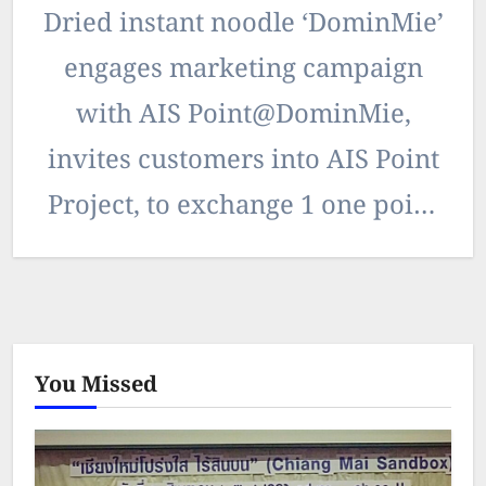
Dried instant noodle ‘DominMie’
engages marketing campaign
with AIS Point@DominMie,
invites customers into AIS Point
Project, to exchange 1 one point
for 1 pack of free dried noodle,
at the…
You Missed