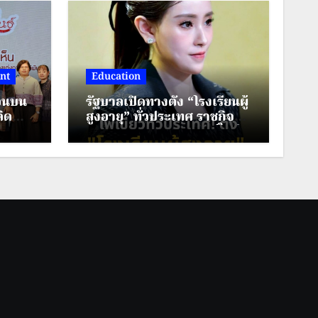
nt
Education
ตอนบน
รัฐบาลเปิดทางตั้ง “โรงเรียนผู้
ิด
สูงอายุ” ทั่วประเทศ ราชกิจ
ส้นทาง
จาฯ ประกาศหลักเกณฑ์ใหม่
งแต่ง
ยกระดับคุณภาพชีวิตผู้สูงวัย
รงการ
า