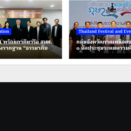
tion
Thailand Festival and Eve
 พร้อมภาคีหารือ สมศ.
กลุ่มจังหวัดภาคเหนือ
างรากฐาน “ธรรมาภิบาล
๑ จัดประชุมระดมความค
ยกระดับมาตรฐานการ
เห็นเกี่ยวกับการจัดทำเ
ไทยยุคใหม่
ตามรอยวัฒนธรรมเครื่อ
กายชาติพันธุ์ ภายใต้โค
ส่งเสริมการท่องเที่ยว
ชาติพันธุ์สีสันแห่งล้านน