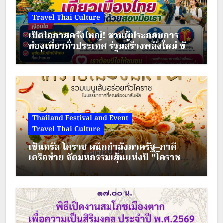
งานแสดงศิลปะภาพลวงตาดังกล่าว
Travel Thai Culture
เป็นผลงานของนาย นายโอเล็ก ชูเปลี๊
เปิดโอกาสครั้งใหญ่! ชวนผู้ประกอบการ
ท่องเที่ยวทั่วประเทศ ร่วมสร้างพลังใหม่ ขับ
ยก โดยแสดงความเป็นตัวเองผ่านภาพ
เคลื่อนเศรษฐกิจชุมชนไทย
วาด ภาพถ่าย กราฟิก ภาพประกอบ…
Thailand Festival and Event
Travel Thai Culture
เซ็นทรัล โคราช ผนึกกำลังภาครัฐ–ภาคี
เครือข่าย จัดมหกรรมเส้นแห่งปี “โคราช
เมืองมีเส้น” ดัน “ผัดหมี่ดัง–ขนมจีนแซ่บ” สู่
Soft Power เมืองย่าโม