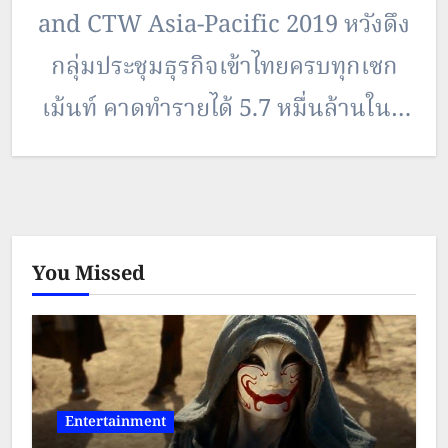
and CTW Asia-Pacific 2019 หวังดึง
กลุ่มประชุมธุรกิจเข้าไทยครบทุกเซก
เม้นท์ คาดทำรายได้ 5.7 หมื่นล้านในปี
63 ขณะเดียวกัน ทีเส็บร่วมมือกับไมซ์
ซิตี้และผู้ประกอบการทั้ง 5 เมือง ออก
มาตรการไมซ์เพื่อสิ่งแวดล้อม หวังลด
You Missed
ปริมาณขยะลงให้ได้
50{1e9df3ff221fec67f2b46c55bd8
2e9961ae187e1b606f79864c8b50
7548386d0} จนเป็นเมืองไมซ์ยั่งยืน
Entertainment
นายจิรุตถ์ อิศรางกูร ณ อยุธยา ผู้