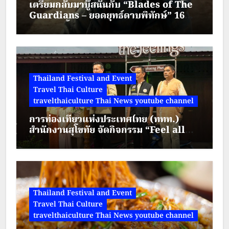
เตรียมกลับมาบู๊สนั่นกับ “Blades of The
Guardians – ยอดยุทธ์ดาบพิทักษ์” 16
อำนวยการสำนักงานส่งเสริมการจัด
สิงหาคมนี้ทาง True Visions Now
ประชุมและนิทรรศการ (องค์การ
มหาชน) หรือ…
Thailand Festival and Event
Travel Thai Culture
travelthaiculture Thai News youtube channel
การท่องเที่ยวแห่งประเทศไทย (ททท.)
สำนักงานสุโขทัย จัดกิจกรรม “Feel all
the feelings @ Kamphaeng Phet” ณ
ตลาดย้อนยุคนครชุม
Thailand Festival and Event
Travel Thai Culture
travelthaiculture Thai News youtube channel