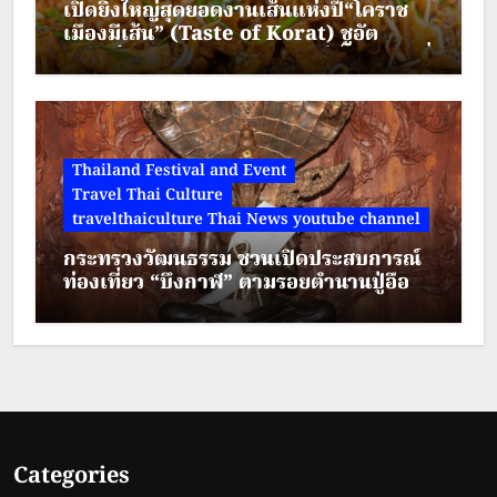
เปิดยิ่งใหญ่สุดยอดงานเส้นแห่งปี“โคราช
เมืองมีเส้น” (Taste of Korat) ชูอัต
ลักษณ์วัฒนธรรมอาหาร เมืองย่าโม “ผัดหมี่
ดัง-ขนมจีนแซ่บ” พบกัน 7-20 ส.ค. 69 ลาน
จัดกิจกรรม ชั้น 1
Thailand Festival and Event
Travel Thai Culture
travelthaiculture Thai News youtube channel
กระทรวงวัฒนธรรม ชวนเปิดประสบการณ์
ท่องเที่ยว “บึงกาฬ” ตามรอยตำนานปู่อือลือ
ผสานศรัทธา สายมู และการผจญภัย
ท่ามกลางธรรมชาติ
Categories