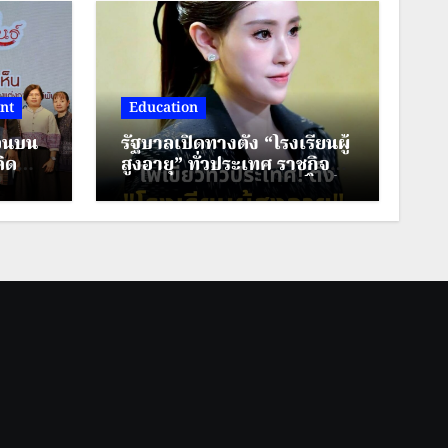
nt
Education
ตอนบน
รัฐบาลเปิดทางตั้ง “โรงเรียนผู้
ิด
สูงอายุ” ทั่วประเทศ ราชกิจ
ส้นทาง
จาฯ ประกาศหลักเกณฑ์ใหม่
งแต่ง
ยกระดับคุณภาพชีวิตผู้สูงวัย
รงการ
า