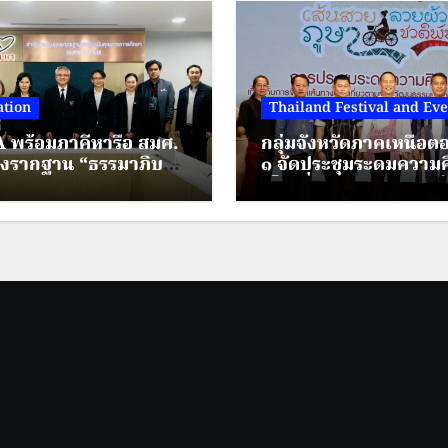
tion
Thailand Festival and Eve
 พร้อมภาคีหารือ สมศ.
กลุ่มจังหวัดภาคเหนือ
างรากฐาน “ธรรมาภิบาล
๑ จัดประชุมระดมความค
ยกระดับมาตรฐานการ
เห็นเกี่ยวกับการจัดทำเ
ไทยยุคใหม่
ตามรอยวัฒนธรรมเครื่อ
กายชาติพันธุ์ ภายใต้โค
ส่งเสริมการท่องเที่ยว
ชาติพันธุ์สีสันแห่งล้านน