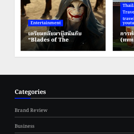
Thail
Trave
trave
Entertainment
youtu
เตรียมกลับมาบู๊สนั่นกับ
การท่
“Blades of The
(ททท.)
Guardians – ยอดยุทธ์ดาบ
กิจกร
พิทักษ์” 16 สิงหาคมนี้ทาง
feel
True Visions Now
Phet
ชุม
Categories
Brand Review
Business