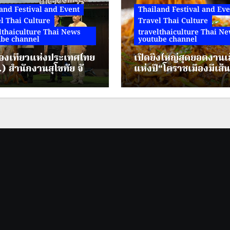
and Festival and Event
Thailand Festival and Eve
l Thai Culture
Travel Thai Culture
lthaiculture Thai News
travelthaiculture Thai N
be channel
youtube channel
องเที่ยวแห่งประเทศไทย
เปิดยิ่งใหญ่สุดยอดงานเ
 สำนักงานสุโขทัย จัด
แห่งปี“โคราชเมืองมีเส้
รม “Feel all the
(Taste of Korat) ชูอั
ings @ Kamphaeng
ลักษณ์วัฒนธรรมอาหาร 
” ณ ตลาดย้อนยุคนคร
ย่าโม “ผัดหมี่ดัง-ขนมจี
บ” พบกัน 7-20 ส.ค. 69
จัดกิจกรรม ชั้น 1