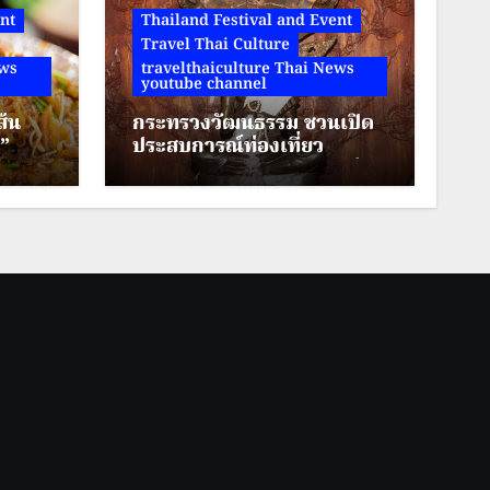
nt
Thailand Festival and Event
Travel Thai Culture
ews
travelthaiculture Thai News
youtube channel
ส้น
กระทรวงวัฒนธรรม ชวนเปิด
น”
ประสบการณ์ท่องเที่ยว
ต
“บึงกาฬ” ตามรอยตำนานปู่
เมือง
อือลือ ผสานศรัทธา สายมู
นแซ่
และการผจญภัยท่ามกลาง
 ลาน
ธรรมชาติ