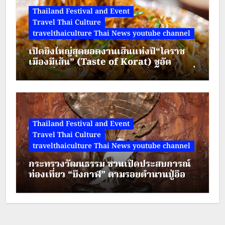
Thailand Festival and Event
Travel Thai Culture
travelthaiculture Thai News youtube channel
เปิดยิ่งใหญ่สุดยอดงานเส้นแห่งปี“โคราช
เมืองมีเส้น” (Taste of Korat) ชูอัต
ลักษณ์วัฒนธรรมอาหาร เมืองย่าโม “ผัดหมี่
ดัง-ขนมจีนแซ่บ” พบกัน 7-20 ส.ค. 69 ลาน
จัดกิจกรรม ชั้น 1
Thailand Festival and Event
Travel Thai Culture
travelthaiculture Thai News youtube channel
กระทรวงวัฒนธรรม ชวนเปิดประสบการณ์
ท่องเที่ยว “บึงกาฬ” ตามรอยตำนานปู่อือลือ
ผสานศรัทธา สายมู และการผจญภัย
ท่ามกลางธรรมชาติ