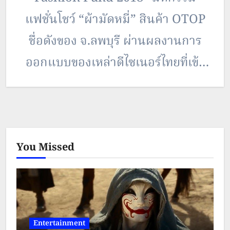
แฟชั่นโชว์ “ผ้ามัดหมี่” สินค้า OTOP
ชื่อดังของ จ.ลพบุรี ผ่านผลงานการ
ออกแบบของเหล่าดีไซเนอร์ไทยที่เข้า
ร่วมโครงการฯ จำนวนกว่า 10 แบรนด์
สำหรับโครงการดังกล่าว “โว้ก
ประเทศไทย (VOGUE THAILAND)”
You Missed
นิตยสารแฟชั่นระดับโลก ได้รับการ
สนับสนุนจาก ททท. ในการนำ “ผ้ามัด
หมี่” มารังสรรค์เป็นผลงาน…
Entertainment