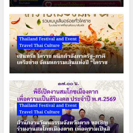
เคลื่อนเศรษฐกิจชุมชนไทย
Thailand Festival and Event
Travel Thai Culture
เซ็นทรัล โคราช ผนึกกำลังภาครัฐ–ภาคี
เครือข่าย จัดมหกรรมเส้นแห่งปี “โคราช
เมืองมีเส้น” ดัน “ผัดหมี่ดัง–ขนมจีนแซ่บ” สู่
Soft Power เมืองย่าโม
Thailand Festival and Event
Travel Thai Culture
สำนักงานวัฒนธรรมจังหวัดตาก ขอเชิญ
ร่วมงานสมโภชเมืองตาก เพื่อความเป็นสิริ