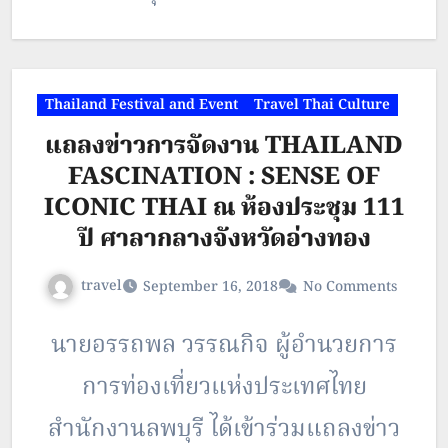
พื้นที่ละ 10 จุด 6 สัปดาห์ คาดเงิน
สะพัด 186 ล้าน นายขจรเดช อภิชาติ
Thailand Festival and Event
Travel Thai Culture
ตรากุล ผู้อำนวยการภูมิภาคภาคเหนือ
แถลงข่าวการจัดงาน THAILAND
การท่องเที่ยวแห่งประเทศไทย (ททท.)
FASCINATION : SENSE OF
…
ICONIC THAI ณ ห้องประชุม 111
ปี ศาลากลางจังหวัดอ่างทอง
travel
September 16, 2018
No Comments
นายอรรถพล วรรณกิจ ผู้อำนวยการ
การท่องเที่ยวแห่งประเทศไทย
สำนักงานลพบุรี ได้เข้าร่วมแถลงข่าว