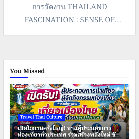
การจัดงาน THAILAND
FASCINATION : SENSE OF
ICONIC THAI ณ ห้องประชุม 111 ปี
ศาลากลางจังหวัดอ่างทอง โดยมี นาย
วีร์รวุทธ์ ปุตระเศรณี ผวจ.อ่างทอง ให้
You Missed
เกียรติเป็นประธานการแถลงข่าวฯ
สำหรับงานดังกล่าว มีกำหนดจัดขึ้น
ระหว่างวันที่ 22-23 ก.ย. 61 ณ วัดขุน
อินทประมูล…
Travel Thai Culture
เปิดโอกาสครั้งใหญ่! ชวนผู้ประกอบการ
ท่องเที่ยวทั่วประเทศ ร่วมสร้างพลังใหม่ ขับ