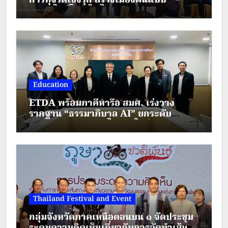
การทุจริตเชิงรุก สร้างเมืองต้นแบบ
“เชียงใหม่โปร่งใส ไร้สินบน”
Education
ETDA พร้อมภาคีหารือ สมศ. เร่งวาง
รากฐาน “ธรรมาภิบาล AI” ยกระดับ
มาตรฐานการศึกษาไทยยุคใหม่
Thailand Festival and Event
กลุ่มจังหวัดภาคเหนือตอนบน ๑ จัดประชุม