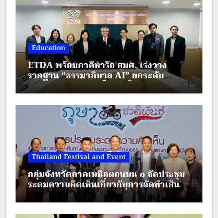
Education
ETDA พร้อมภาคีหารือ สมศ. เร่งวาง
รากฐาน “ธรรมาภิบาล AI” ยกระดับ
มาตรฐานการศึกษาไทยยุคใหม่
Thailand Festival and Event
กลุ่มจังหวัดภาคเหนือตอนบน ๑ จัดประชุม
ระดมความคิดเห็นเกี่ยวกับการจัดทำเส้น
ทางตามรอยวัฒนธรรมเครื่องแต่งกาย
ชาติพันธุ์ ภายใต้โครงการส่งเสริมการท่อง
เที่ยวชาติพันธุ์สีสันแห่งล้านนา