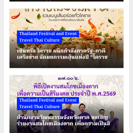
Thailand Festival and Event
Travel Thai Culture
เซ็นทรัล โคราช ผนึกกำลังภาครัฐ–ภาคี
เครือข่าย จัดมหกรรมเส้นแห่งปี “โคราช
เมืองมีเส้น” ดัน “ผัดหมี่ดัง–ขนมจีนแซ่บ” สู่
Soft Power เมืองย่าโม
Thailand Festival and Event
Travel Thai Culture
สำนักงานวัฒนธรรมจังหวัดตาก ขอเชิญ
ร่วมงานสมโภชเมืองตาก เพื่อความเป็นสิริ
มงคล ประจำปี พ.ศ.2569 ระหว่างวันที่ 28