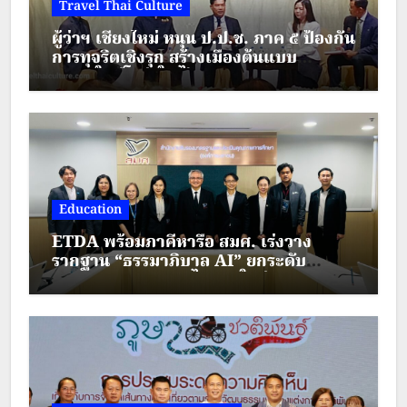
Travel Thai Culture
ผู้ว่าฯ เชียงใหม่ หนุน ป.ป.ช. ภาค ๕ ป้องกัน
การทุจริตเชิงรุก สร้างเมืองต้นแบบ
“เชียงใหม่โปร่งใส ไร้สินบน”
Education
ETDA พร้อมภาคีหารือ สมศ. เร่งวาง
รากฐาน “ธรรมาภิบาล AI” ยกระดับ
มาตรฐานการศึกษาไทยยุคใหม่