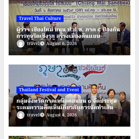
Travel Thai Culture
ผู้ว่าฯ เชียงใหม่ หนุน ป.ป.ช. ภาค ๕ ป้องกัน
การทุจริตเชิงรุก สร้างเมืองต้นแบบ
“เชียงใหม่โปร่งใส ไร้สินบน”
travel
August 6, 2026
Thailand Festival and Event
กลุ่มจังหวัดภาคเหนือตอนบน ๑ จัดประชุม
ระดมความคิดเห็นเกี่ยวกับการจัดทำเส้น
ทางตามรอยวัฒนธรรมเครื่องแต่งกาย
travel
August 4, 2026
ชาติพันธุ์ ภายใต้โครงการส่งเสริมการท่อง
เที่ยวชาติพันธุ์สีสันแห่งล้านนา