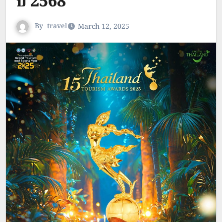
ปี 2568
By
travel
March 12, 2025