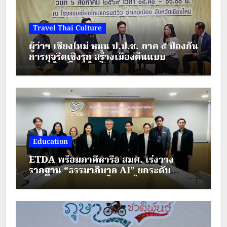
Travel Thai Culture
ผู้ว่าฯ เชียงใหม่ หนุน ป.ป.ช. ภาค ๕ ป้องกัน
การทุจริตเชิงรุก สร้างเมืองต้นแบบ
“เชียงใหม่โปร่งใส ไร้สินบน”
Education
ETDA พร้อมภาคีหารือ สมศ. เร่งวาง
รากฐาน “ธรรมาภิบาล AI” ยกระดับ
มาตรฐานการศึกษาไทยยุคใหม่