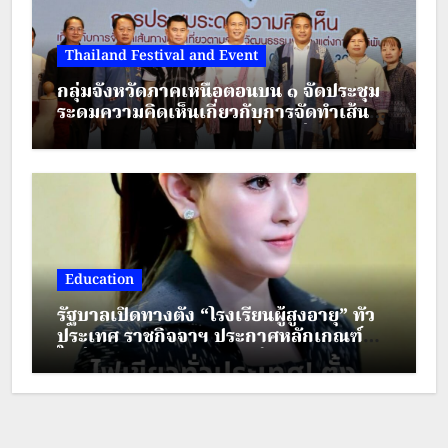
Thailand Festival and Event
กลุ่มจังหวัดภาคเหนือตอนบน ๑ จัดประชุม
ระดมความคิดเห็นเกี่ยวกับการจัดทำเส้น
ทางตามรอยวัฒนธรรมเครื่องแต่งกาย
ชาติพันธุ์ ภายใต้โครงการส่งเสริมการท่อง
เที่ยวชาติพันธุ์สีสันแห่งล้านนา
Education
รัฐบาลเปิดทางตั้ง “โรงเรียนผู้สูงอายุ” ทั่ว
ประเทศ ราชกิจจาฯ ประกาศหลักเกณฑ์
ใหม่ ยกระดับคุณภาพชีวิตผู้สูงวัย