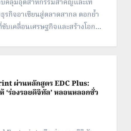
ครอบคลุมอุตสาหกรรมสำคัญและเท
ยงธุรกิจอาเซียนสู่ตลาดสากล ตอกย้ำ
ขับเคลื่อนเศรษฐกิจและสร้างโอกาส
ชาย นุ่มบุญนำ ผู้จัดการทั่วไป อิน
ยว่า อุตสาหกรรมงานแสดงสินค้ามี
ฐกิจ การพัฒนาสู่ยุคดิจิทัล
น ซึ่ง อินฟอร์มา มีความมุ่งมั่นใน
rint ผ่านหลักสูตร EDC Plus:
…
้ ‘ร่องรอยดิจิทัล’ หลอนหลอกชั่ว