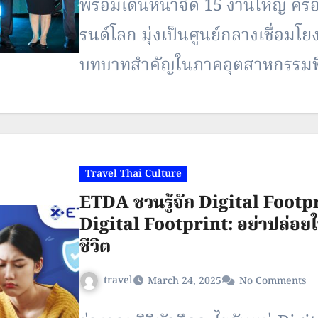
พร้อมเดินหน้าจัด 15 งานใหญ่ 
รนด์โลก มุ่งเป็นศูนย์กลางเชื่อมโ
บทบาทสำคัญในภาคอุตสาหกรรมที่
ให้ผู้ประกอบการทั่วภูมิภาค นายสรร
ฟอร์มา มาร์เก็ตส์ ประเทศไทย เผ
การปรับตัวครั้งใหญ่จากปัจจัยเศรษ
Travel Thai Culture
เทคโนโลยี และพฤติกรรมผู้เข้าชมงา
ETDA ชวนรู้จัก Digital Footp
การพัฒนางานแสดงสินค้าให้เป็น
Digital Footprint: อย่าปล่อยให
ชีวิต
travel
March 24, 2025
No Comments