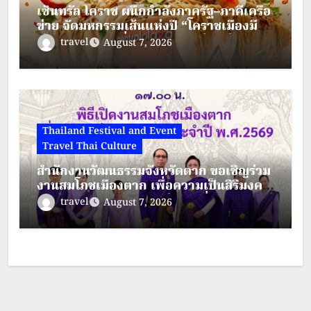
เซ็นทรัล โคราช ผนึกกำลังภาครัฐ–ภาคีเครือ
ข่าย จัดมหกรรมเส้นแห่งปี “โคราชเมืองมี
เส้น” ดัน “ผัดหมี่ดัง–ขนมจีนแซ่บ” สู่ Soft
travel
August 7, 2026
Power เมืองย่าโม
Thailand Festival and Event
Travel Thai Culture
สำนักงานวัฒนธรรมจังหวัดตาก ขอเชิญร่วม
งานสมโภชเมืองตาก เพื่อความเป็นสิริมงคล
ประจำปี พ.ศ.2569 ระหว่างวันที่ 28 – 30
travel
August 7, 2026
สิงหาคม 2569