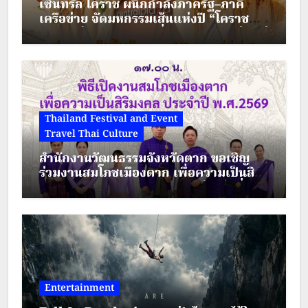
เซ็นทรัล โคราช ผนึกกำลังภาครัฐ–ภาคี
เครือข่าย จัดมหกรรมเส้นแห่งปี “โคราช
เมืองมีเส้น” ดัน “ผัดหมี่ดัง–ขนมจีนแซ่บ” สู่
Soft Power เมืองย่าโม
Thailand Festival and Event
Travel Thai Culture
สำนักงานวัฒนธรรมจังหวัดตาก ขอเชิญ
ร่วมงานสมโภชเมืองตาก เพื่อความเป็นสิริ
มงคล ประจำปี พ.ศ.2569 ระหว่างวันที่ 28
– 30 สิงหาคม 2569
Entertainment