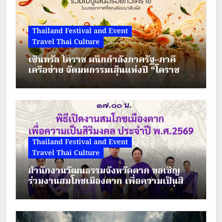
Thailand Festival and Event
Travel Thai Culture
เซ็นทรัล โคราช ผนึกกำลังภาครัฐ–ภาคี
เครือข่าย จัดมหกรรมเส้นแห่งปี “โคราช
เมืองมีเส้น” ดัน “ผัดหมี่ดัง–ขนมจีนแซ่บ” สู่
Soft Power เมืองย่าโม
Thailand Festival and Event
Travel Thai Culture
สำนักงานวัฒนธรรมจังหวัดตาก ขอเชิญ
ร่วมงานสมโภชเมืองตาก เพื่อความเป็นสิริ
มงคล ประจำปี พ.ศ.2569 ระหว่างวันที่ 28
– 30 สิงหาคม 2569