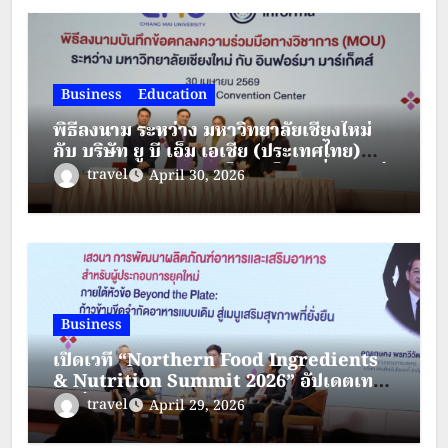
Business
Education
พิธีลงนาม ระหว่าง มหาวิทยาลัยเชียงใหม่
กับ บริษัท ยู บี เอ็ม เอเชีย (ประเทศไทย)
จำกัด และบริษัท แบงค็อค เอ็กซิบิชั่น เซอร์
travel
April 30, 2026
วิสซิส จำกัด
Business
เปิดเวที “Northern Food Ingredients
& Nutrition Summit 2026” อัปเดตเท
รนด์อุตสาหกรรมอาหาร สารสกัด และ
travel
April 29, 2026
โภชนาการ พร้อมต่อยอดโอกาสธุรกิจภาค
เหนือ