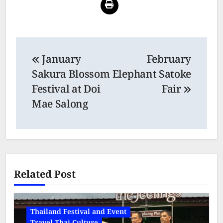
Post
January
February
navigation
Sakura Blossom
Elephant Satoke
Festival at Doi
Fair
Mae Salong
Related Post
Thailand Festival and Event