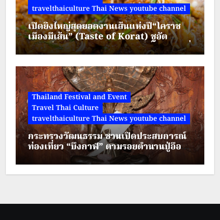
travelthaiculture Thai News youtube channel
เปิดยิ่งใหญ่สุดยอดงานเส้นแห่งปี“โคราช
เมืองมีเส้น” (Taste of Korat) ชูอัต
ลักษณ์วัฒนธรรมอาหาร เมืองย่าโม “ผัดหมี่
ดัง-ขนมจีนแซ่บ” พบกัน 7-20 ส.ค. 69 ลาน
จัดกิจกรรม ชั้น 1
Thailand Festival and Event
Travel Thai Culture
travelthaiculture Thai News youtube channel
กระทรวงวัฒนธรรม ชวนเปิดประสบการณ์
ท่องเที่ยว “บึงกาฬ” ตามรอยตำนานปู่อือลือ
ผสานศรัทธา สายมู และการผจญภัย
ท่ามกลางธรรมชาติ