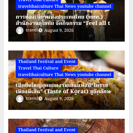
Travel Thai Culture
travelthaiculture Thai News youtube channel
การท่องเที่ยวแห่งประเทศไทย (ททท.)
สำนักงานสุโขทัย จัดกิจกรรม “Feel all the
feelings @ Kamphaeng Phet” ณ ตลาด
travel
August 9, 2026
ย้อนยุคนครชุม
Thailand Festival and Event
Travel Thai Culture
travelthaiculture Thai News youtube channel
เปิดยิ่งใหญ่สุดยอดงานเส้นแห่งปี“โคราช
เมืองมีเส้น” (Taste of Korat) ชูอัตลักษณ์
วัฒนธรรมอาหาร เมืองย่าโม “ผัดหมี่ดัง-ขนม
travel
August 9, 2026
จีนแซ่บ” พบกัน 7-20 ส.ค. 69 ลานจัด
กิจกรรม ชั้น 1
Thailand Festival and Event