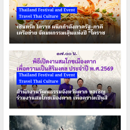
Thailand Festival and Event
Travel Thai Culture
เซ็นทรัล โคราช ผนึกกำลังภาครัฐ–ภาคี
เครือข่าย จัดมหกรรมเส้นแห่งปี “โคราช
เมืองมีเส้น” ดัน “ผัดหมี่ดัง–ขนมจีนแซ่บ” สู่
Soft Power เมืองย่าโม
Thailand Festival and Event
Travel Thai Culture
สำนักงานวัฒนธรรมจังหวัดตาก ขอเชิญ
ร่วมงานสมโภชเมืองตาก เพื่อความเป็นสิริ
มงคล ประจำปี พ.ศ.2569 ระหว่างวันที่ 28
– 30 สิงหาคม 2569