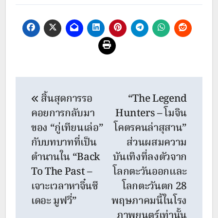
Post
สิ้นสุดการรอ
“The Legend
navigation
คอยการกลับมา
Hunters – โมจิน
ของ “กู่เทียนเล่อ”
โคตรคนล่าสุสาน”
กับบทบาทที่เป็น
ส่วนผสมความ
ตำนานใน “Back
บันเทิงที่ลงตัวจาก
To The Past –
โลกตะวันออกและ
เจาะเวลาหาจิ๋นซี
โลกตะวันตก 28
เดอะ มูฟวี่”
พฤษภาคมนี้ในโรง
ภาพยนตร์เท่านั้น