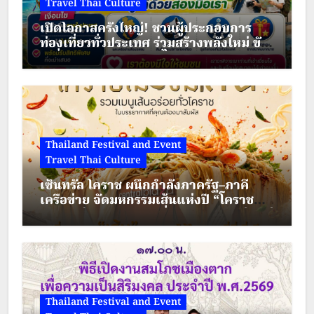
Travel Thai Culture
เปิดโอกาสครั้งใหญ่! ชวนผู้ประกอบการ
ท่องเที่ยวทั่วประเทศ ร่วมสร้างพลังใหม่ ขับ
เคลื่อนเศรษฐกิจชุมชนไทย
Thailand Festival and Event
Travel Thai Culture
เซ็นทรัล โคราช ผนึกกำลังภาครัฐ–ภาคี
เครือข่าย จัดมหกรรมเส้นแห่งปี “โคราช
เมืองมีเส้น” ดัน “ผัดหมี่ดัง–ขนมจีนแซ่บ” สู่
Soft Power เมืองย่าโม
Thailand Festival and Event