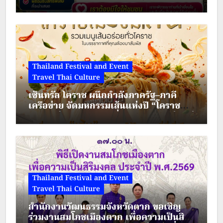
เคลื่อนเศรษฐกิจชุมชนไทย
Thailand Festival and Event
Travel Thai Culture
เซ็นทรัล โคราช ผนึกกำลังภาครัฐ–ภาคี
เครือข่าย จัดมหกรรมเส้นแห่งปี “โคราช
เมืองมีเส้น” ดัน “ผัดหมี่ดัง–ขนมจีนแซ่บ” สู่
Soft Power เมืองย่าโม
Thailand Festival and Event
Travel Thai Culture
สำนักงานวัฒนธรรมจังหวัดตาก ขอเชิญ
ร่วมงานสมโภชเมืองตาก เพื่อความเป็นสิริ