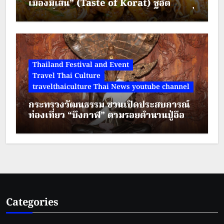
เมืองมีเส้น” (Taste of Korat) ชูอัต
ลักษณ์วัฒนธรรมอาหาร เมืองย่าโม “ผัดหมี่
ดัง-ขนมจีนแซ่บ” พบกัน 7-20 ส.ค. 69 ลาน
จัดกิจกรรม ชั้น 1
Thailand Festival and Event
Travel Thai Culture
travelthaiculture Thai News youtube channel
กระทรวงวัฒนธรรม ชวนเปิดประสบการณ์
ท่องเที่ยว “บึงกาฬ” ตามรอยตำนานปู่อือลือ
ผสานศรัทธา สายมู และการผจญภัย
ท่ามกลางธรรมชาติ
Categories