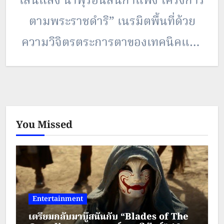
เส้นแสง น้ำพุร้อนสันกำแพง โครงการ
ตามพระราชดำริ” เนรมิตพื้นที่ด้วย
ความวิจิตรตระการตาของเทคนิคแสง
สี เสียง ผสานสื่อผสมและเทคโนโลยี
สมัยใหม่ บอกเล่าเรื่องราววิถีชีวิตจาก
อดีตสู่ปัจจุบันของน้ำพุร้อนสันกำแพง
You Missed
ผ่าน 10 จุดแสดงแสง ณ น้ำพุร้อน
สันกำแพง อำเภอแม่ออน จังหวัด
เชียงใหม่ ระหว่างวันที่ 24 – 30
กรกฎาคม 2566 เวลา 17.00 – 22.00
Entertainment
น.…
เตรียมกลับมาบู๊สนั่นกับ “Blades of The