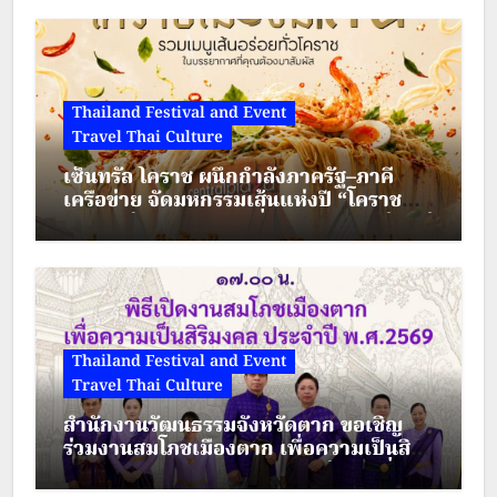
Thailand Festival and Event
Travel Thai Culture
เซ็นทรัล โคราช ผนึกกำลังภาครัฐ–ภาคี
เครือข่าย จัดมหกรรมเส้นแห่งปี “โคราช
เมืองมีเส้น” ดัน “ผัดหมี่ดัง–ขนมจีนแซ่บ” สู่
Soft Power เมืองย่าโม
Thailand Festival and Event
Travel Thai Culture
สำนักงานวัฒนธรรมจังหวัดตาก ขอเชิญ
ร่วมงานสมโภชเมืองตาก เพื่อความเป็นสิริ
มงคล ประจำปี พ.ศ.2569 ระหว่างวันที่ 28
– 30 สิงหาคม 2569