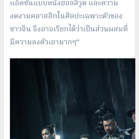
แอ็คชั่นแบบหนังฮอลลีวูด และความ
งดงามคลาสสิกในศิลปะเฉพาะตัวของ
ชาวจีน จึงอาจเรียกได้ว่าเป็นส่วนผสมที่
มีความลงตัวเอามากๆ“